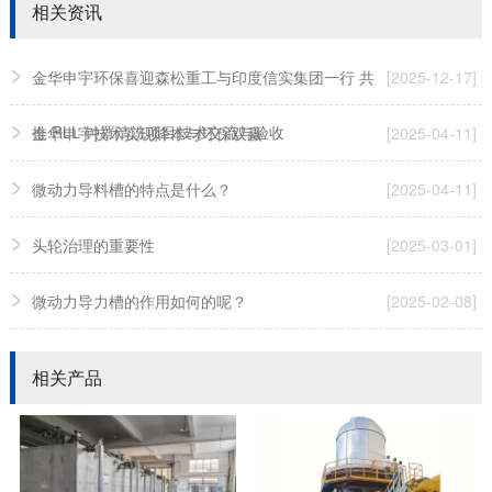
相关资讯
金华申宇环保喜迎森松重工与印度信实集团一行 共
[2025-12-17]
推 RLL 钟罩清洗项目技术交流与验收
金华申宇技术实现降本与环保双赢
[2025-04-11]
微动力导料槽的特点是什么？
[2025-04-11]
头轮治理的重要性
[2025-03-01]
微动力导力槽的作用如何的呢？
[2025-02-08]
相关产品