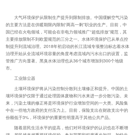
大气环境保护从限制生产提升到限制排放。中国缓解空气污染
的主要方法是在供暖期限内限制“两高一剩”职业的生产。目前，中
国已经在火电领域，可能会在非电力领域推广“超低排放”规范，其
主要排放限制不到欧盟规范的三分之一。水体环境保护已从单点控
制提升到流域治理。2018年初启动的长江流域专项整治标志着水体
治理开始从全流域环境容量的角度考虑流域内污水出口的设置，监
管推广方向显著。黑臭水体治理也从36个城市增加到300个地级
市。
工业除尘器
土壤环境保护将从污染控制分散到土壤修正和提升。中国的土
壤环境保护仅限于通过处理固体废物和污水来进一步分散污染。未
来，污染土壤的修正将是环境保护行业增加空间的一大类。风险集
中在一些地方政府的支付压力上。目前，保险支出在财政支出中的
份额低于3%，环境保护的重要性明显高于其他公共产品。
随着居民生活水平的提高，他们对环境保护的认识也在不断增
强。居民越来越重视环境保护，参与范围和程度逐步加深，加快生